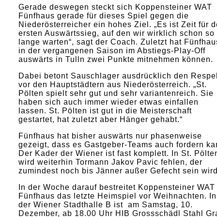
Gerade deswegen steckt sich Koppensteiner WAT
Fünfhaus gerade für dieses Spiel gegen die
Niederösterreicher ein hohes Ziel. „Es ist Zeit für 
ersten Auswärtssieg, auf den wir wirklich schon so
lange warten“, sagt der Coach. Zuletzt hat Fünfhau
in der vergangenen Saison im Abstiegs-Play-Off
auswärts in Tulln zwei Punkte mitnehmen können.
Dabei betont Sauschlager ausdrücklich den Respe
vor den Hauptstädtern aus Niederösterreich. „St.
Pölten spielt sehr gut und sehr variantenreich. Sie
haben sich auch immer wieder etwas einfallen
lassen. St. Pölten ist gut in die Meisterschaft
gestartet, hat zuletzt aber Hänger gehabt.“
Fünfhaus hat bisher auswärts nur phasenweise
gezeigt, dass es Gastgeber-Teams auch fordern ka
Der Kader der Wiener ist fast komplett. In St. Pölte
wird weiterhin Tormann Jakov Pavic fehlen, der
zumindest noch bis Jänner außer Gefecht sein wird
In der Woche darauf bestreitet Koppensteiner WAT
Fünfhaus das letzte Heimspiel vor Weihnachten. In
der Wiener Stadthalle B ist am Samstag, 10.
Dezember, ab 18.00 Uhr HIB Grossschädl Stahl Gr