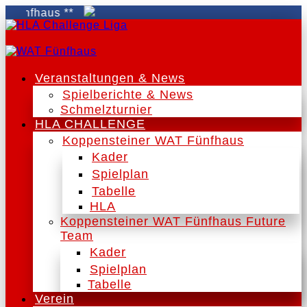
aus **
Veranstaltungen & News
Spielberichte & News
Schmelzturnier
HLA CHALLENGE
Koppensteiner WAT Fünfhaus
Kader
Spielplan
Tabelle
HLA
Koppensteiner WAT Fünfhaus Future
Team
Kader
Spielplan
Tabelle
Verein