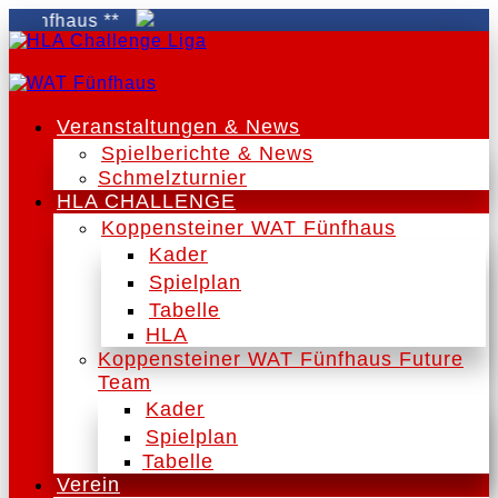
fhaus **
Veranstaltungen & News
Spielberichte & News
Schmelzturnier
HLA CHALLENGE
Koppensteiner WAT Fünfhaus
Kader
Spielplan
Tabelle
HLA
Koppensteiner WAT Fünfhaus Future
Team
Kader
Spielplan
Tabelle
Verein