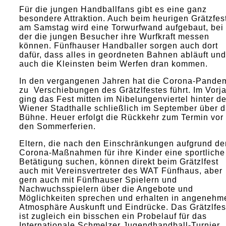
Für die jungen Handballfans gibt es eine ganz
besondere Attraktion. Auch beim heurigen Grätzfes
am Samstag wird eine Torwurfwand aufgebaut, bei
der die jungen Besucher ihre Wurfkraft messen
können. Fünfhauser Handballer sorgen auch dort
dafür, dass alles in geordneten Bahnen abläuft und
auch die Kleinsten beim Werfen dran kommen.
In den vergangenen Jahren hat die Corona-Pande
zu Verschiebungen des Grätzlfestes führt. Im Vorj
ging das Fest mitten im Nibelungenviertel hinter de
Wiener Stadthalle schließlich im September über d
Bühne. Heuer erfolgt die Rückkehr zum Termin vor
den Sommerferien.
Eltern, die nach den Einschränkungen aufgrund de
Corona-Maßnahmen für ihre Kinder eine sportliche
Betätigung suchen, können direkt beim Grätzlfest
auch mit Vereinsvertreter des WAT Fünfhaus, aber
gern auch mit Fünfhauser Spielern und
Nachwuchsspielern über die Angebote und
Möglichkeiten sprechen und erhalten in angenehm
Atmosphäre Auskunft und Eindrücke. Das Grätzlfes
ist zugleich ein bisschen ein Probelauf für das
Internationale Schmelzer Jugendhandball-Turnier,