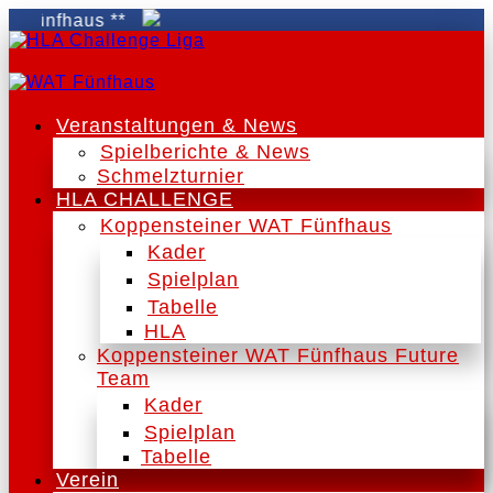
haus **
Veranstaltungen & News
Spielberichte & News
Schmelzturnier
HLA CHALLENGE
Koppensteiner WAT Fünfhaus
Kader
Spielplan
Tabelle
HLA
Koppensteiner WAT Fünfhaus Future
Team
Kader
Spielplan
Tabelle
Verein