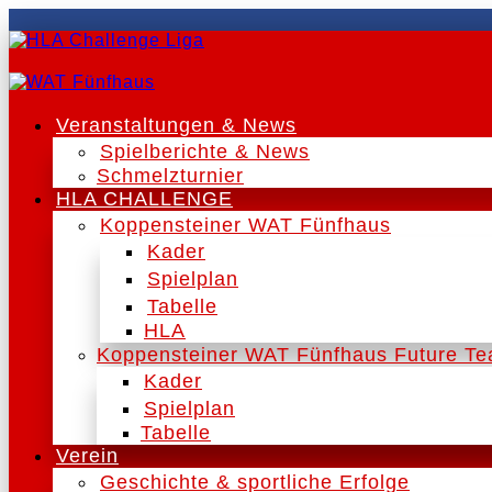
Veranstaltungen & News
Spielberichte & News
Schmelzturnier
HLA CHALLENGE
Koppensteiner WAT Fünfhaus
Kader
Spielplan
Tabelle
HLA
Koppensteiner WAT Fünfhaus Future T
Kader
Spielplan
Tabelle
Verein
Geschichte & sportliche Erfolge