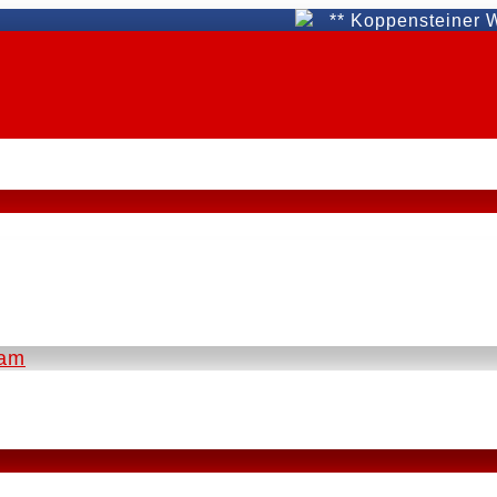
** Koppensteiner WAT Fü
eam