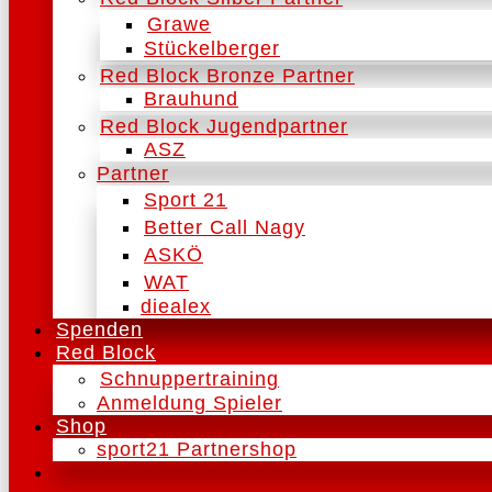
Grawe
Stückelberger
Red Block Bronze Partner
Brauhund
Red Block Jugendpartner
ASZ
Partner
Sport 21
Better Call Nagy
ASKÖ
WAT
diealex
Spenden
Red Block
Schnuppertraining
Anmeldung Spieler
Shop
sport21 Partnershop