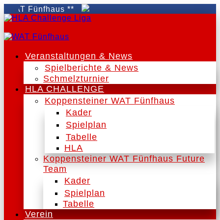
AT Fünfhaus **
Veranstaltungen & News
Spielberichte & News
Schmelzturnier
HLA CHALLENGE
Koppensteiner WAT Fünfhaus
Kader
Spielplan
Tabelle
HLA
Koppensteiner WAT Fünfhaus Future
Team
Kader
Spielplan
Tabelle
Verein