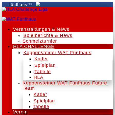
 Fünfhaus **
Veranstaltungen & News
Spielberichte & News
Schmelzturnier
HLA CHALLENGE
Koppensteiner WAT Fünfhaus
Kader
Spielplan
Tabelle
HLA
Koppensteiner WAT Fünfhaus Future
Team
Kader
Spielplan
Tabelle
Verein