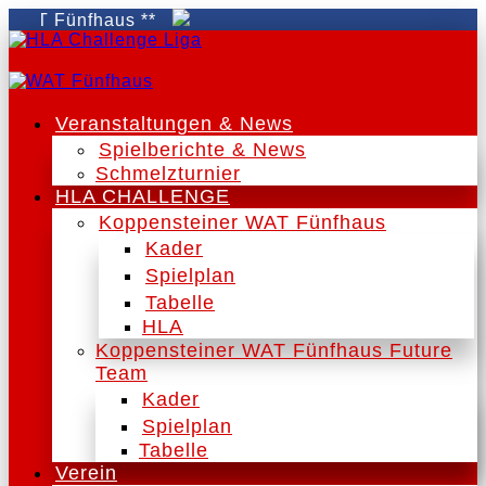
AT Fünfhaus **
Veranstaltungen & News
Spielberichte & News
Schmelzturnier
HLA CHALLENGE
Koppensteiner WAT Fünfhaus
Kader
Spielplan
Tabelle
HLA
Koppensteiner WAT Fünfhaus Future
Team
Kader
Spielplan
Tabelle
Verein