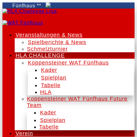
T Fünfhaus **
Veranstaltungen & News
Spielberichte & News
Schmelzturnier
HLA CHALLENGE
Koppensteiner WAT Fünfhaus
Kader
Spielplan
Tabelle
HLA
Koppensteiner WAT Fünfhaus Future
Team
Kader
Spielplan
Tabelle
Verein