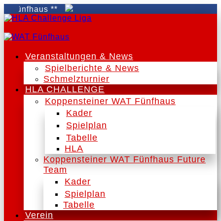
Fünfhaus **
Veranstaltungen & News
Spielberichte & News
Schmelzturnier
HLA CHALLENGE
Koppensteiner WAT Fünfhaus
Kader
Spielplan
Tabelle
HLA
Koppensteiner WAT Fünfhaus Future
Team
Kader
Spielplan
Tabelle
Verein