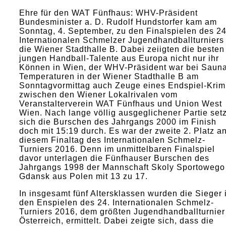
Ehre für den WAT Fünfhaus: WHV-Präsident
Bundesminister a. D. Rudolf Hundstorfer kam am
Sonntag, 4. September, zu den Finalspielen des 24
Internationalen Schmelzer Jugendhandballturniers 
die Wiener Stadthalle B. Dabei zeiigten die besten
jungen Handball-Talente aus Europa nicht nur ihr
Können in Wien, der WHV-Präsident war bei Saun
Temperaturen in der Wiener Stadthalle B am
Sonntagvormittag auch Zeuge eines Endspiel-Krim
zwischen den Wiener Lokalrivalen vom
Veranstalterverein WAT Fünfhaus und Union West
Wien. Nach lange völlig ausgeglichener Partie set
sich die Burschen des Jahrgangs 2000 im Finish
doch mit 15:19 durch. Es war der zweite 2. Platz a
diesem Finaltag des Internationalen Schmelz-
Turniers 2016. Denn im unmittelbaren Finalspiel
davor unterlagen die Fünfhauser Burschen des
Jahrgangs 1998 der Mannschaft Skoly Sportowego
Gdansk aus Polen mit 13 zu 17.
In insgesamt fünf Altersklassen wurden die Sieger 
den Enspielen des 24. Internationalen Schmelz-
Turniers 2016, dem größten Jugendhandballturnier
Österreich, ermittelt. Dabei zeigte sich, dass die