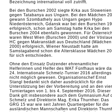
Bezeichnung intrernational voll zutrifft.
Bei den Burschen 2002 siegte Krka aus Slowenien
gegen Tatabanya aus Ungarn. Bei den Mädchen 2
gewann Szombathely aus Ungarn gegen Hypo
Niederösterreich, Gdansk war bei den Burschen 1
erfolgreich, schon am Samstag hatte Krka bei den
Burschen 2004 ebenfalls gewonnen. Für Österreic
waren West Wien (Burschen 2000) und der Vöslau
HC gegen Makranstädt aus Deutschland (Mädchen
2000) erfolgreich, Wiener Neustadt hatte am
Samstagabend schon die Altersklasse Mädchen 2
für sich entschiieden.
Ohne den Einsatz Dutzender ehrenamtlicher
Helferinnen und Helfer des WAT Fünfhaus wäre da
24. Internationale Schmelz-Turnier 2016 allerdings
nicht möglich gewesen. Organisationschef Ernst
Stangl bedankt sich daher ausdrücklich für die
Unterstützung bei der Vorbereitung und an den vie
Turniertagen von 1. bis 4. September 2016. Dieser
Dank gilt insbesondere auch dem Gymnasium Auf 
Schmelz und Direktorin Mag. Erika Thurnher. Das
GRG 15 war wie seit Jahren Quartiergeber für die
ausländischen Mannschaften und Direktorin Thurn