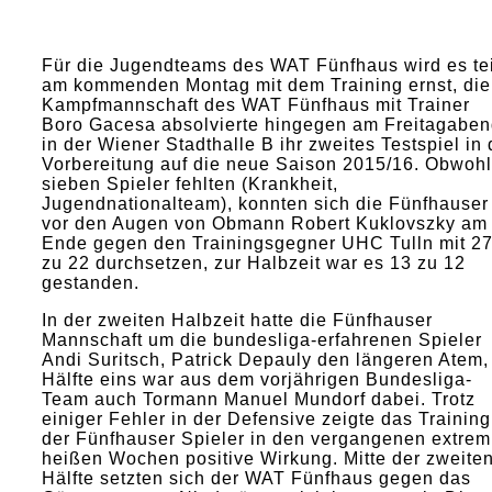
Für die Jugendteams des WAT Fünfhaus wird es tei
am kommenden Montag mit dem Training ernst, die
Kampfmannschaft des WAT Fünfhaus mit Trainer
Boro Gacesa absolvierte hingegen am Freitagabe
in der Wiener Stadthalle B ihr zweites Testspiel in 
Vorbereitung auf die neue Saison 2015/16. Obwohl
sieben Spieler fehlten (Krankheit,
Jugendnationalteam), konnten sich die Fünfhauser
vor den Augen von Obmann Robert Kuklovszky am
Ende gegen den Trainingsgegner UHC Tulln mit 2
zu 22 durchsetzen, zur Halbzeit war es 13 zu 12
gestanden.
In der zweiten Halbzeit hatte die Fünfhauser
Mannschaft um die bundesliga-erfahrenen Spieler
Andi Suritsch, Patrick Depauly den längeren Atem,
Hälfte eins war aus dem vorjährigen Bundesliga-
Team auch Tormann Manuel Mundorf dabei. Trotz
einiger Fehler in der Defensive zeigte das Training
der Fünfhauser Spieler in den vergangenen extrem
heißen Wochen positive Wirkung. Mitte der zweite
Hälfte setzten sich der WAT Fünfhaus gegen das