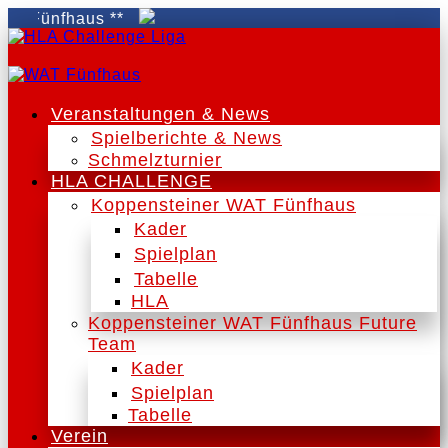
Fünfhaus **
Veranstaltungen & News
Spielberichte & News
Schmelzturnier
HLA CHALLENGE
Koppensteiner WAT Fünfhaus
Kader
Spielplan
Tabelle
HLA
Koppensteiner WAT Fünfhaus Future
Team
Kader
Spielplan
Tabelle
Verein