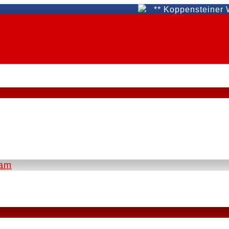
** Koppensteiner WAT Fü
eam