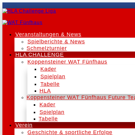
Veranstaltungen & News
Spielberichte & News
Schmelzturnier
HLA CHALLENGE
Koppensteiner WAT Fünfhaus
Kader
Spielplan
Tabelle
HLA
Koppensteiner WAT Fünfhaus Future T
Kader
Spielplan
Tabelle
Verein
Geschichte & sportliche Erfolge