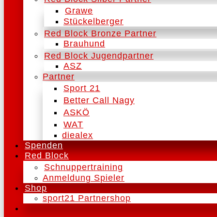
Grawe
Stückelberger
Red Block Bronze Partner
Brauhund
Red Block Jugendpartner
ASZ
Partner
Sport 21
Better Call Nagy
ASKÖ
WAT
diealex
Spenden
Red Block
Schnuppertraining
Anmeldung Spieler
Shop
sport21 Partnershop